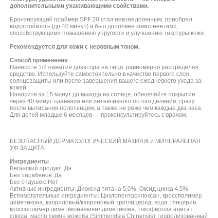
дополнительными ухаживающими свойствами.
Бронзирующий праймер SPF 20 стал некомедогенным, приобрел
водостойкость (до 40 минут) и был дополнен компонентами,
способствующими повышению упругости и улучшению текстуры кожи.
Рекомендуется для кожи с неровным тоном.
Способ применения
Нанесите 1/2 нажатия дозатора на лицо, равномерно распределяя
средство. Используйте самостоятельно в качестве первого слоя
солнцезащиты или после завершения вашего ежедневного ухода за
кожей.
Наносите за 15 минут до выхода на солнце; обновляйте покрытие
через 40 минут плавания или интенсивного потоотделения, сразу
после вытирания полотенцем, а также не реже чем каждые два часа.
Для детей младше 6 месяцев — проконсультируйтесь с врачом.
БЕЗОПАСНЫЙ ДЕРМАТОЛОГИЧЕСКИЙ МАКИЯЖ и МИНЕРАЛЬНАЯ
УФ-ЗАЩИТА:
Ингредиенты
Веганский продукт: Да
Без парабенов: Да
Без отдушек: Нет
Активные ингредиенты: Диоксид титана 5,0%; Оксид цинка 4,5%
Вспомогательные ингредиенты: Циклопентасилоксан, кроссполимер
диметикона, каприловый/каприновый триглицерид, вода, глицерин,
кроссполимер диметикона/винилдиметикона, токоферола ацетат,
слюда, масло семян жожоба (Simmondsia Chinensis), гидролизованный