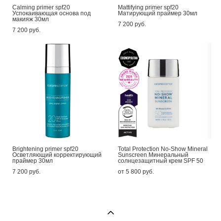
Calming primer spf20
Mattifying primer spf20
Успокаивающая основа под
Матирующий праймер 30мл
макияж 30мл
7 200 pуб.
7 200 pуб.
Brightening primer spf20
Total Protection No-Show Mineral
Осветляющий корректирующий
Sunscreen Минеральный
праймер 30мл
солнцезащитный крем SPF 50
7 200 pуб.
от 5 800 pуб.