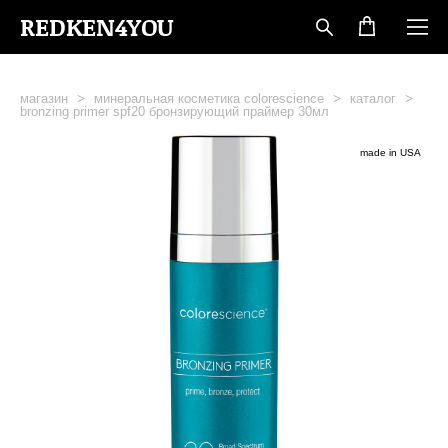
REDKEN4YOU
магазин
>
минеральная косметика colorescience
>
каталог
>
bronzing primer spf20 бронзирующий праймер 30мл
made in USA