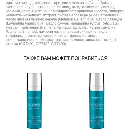
протеин риса, диметиконол, протеин зерен овса (Avena Sativa),
экстракт спирулины (Spirulina Maxima), оксид алюминия, диоксид
кремния, эфиры жожоба, полигидроксистеариновая кислота, глицерил
бегенат/эйкозадиоат, экстракт листьев алоэ вера (Aloe Barbadensis),
масло листьев чайного дерева (Melaleuca Alternifolia), масло лаванды
(Lavandula Angustifolia), масло кожуры мандарина (Citrus Reticulata),
экстракт пальмерии (Palmeria Palmata), экстракт листьев камелии
(Camellia Sinensis), лауроил лизин, пальмитоил трипептид-5,
токоферол, триэтоксикаприлилсилан, феноксиэтанол,
этилгексилглицерин, бензоат натрия, лимонен, линалоол, оксиды
железа (CI77491, CI77492, CI77499)
ТАКЖЕ ВАМ МОЖЕТ ПОНРАВИТЬСЯ