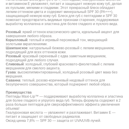
и витамином Е увлажняет, питает и защищает нежную кожу губ, делая
их пухлыми, мягкими и гладкими. Этот прекрасный блеск обладает
легким оттенком цвета и содержит минеральный SPF 30 (PA+++),
защищающий нежную кожу губ. Блеск для губ с пептидами и SPF 30
помогает предотвратить видимые признаки старения, поддерживая
выработку коллагена и эластина для более гладкого и пухлого вида.
Розовый
: яркий оттенок классического цвета, идеальный акцент для
завершения любого образа.
Коралловый
: теплый и игривый персиковый тон, мерцающий
золотыми вкраплениями.
Шампанское
: натуральный бежево-розовый с легким мерцанием,
подходящий для всех оттенков кожи.
Розовый
: красивый сиреневый с едва заметным мерцанием,
подходящий для любого случая.
Сливовый
: холодный, глубокий красновато-фиолетовый с легким
мерцанием для смелого акцента.
Гуава
: высокопигментированный, холодный розовый цвет мака без
мерцания.
Саванна
: теплый, розово-коричневый нюдовый оттенок для
безупречного совершенства, который подчеркнет любой образ.
Преимущества
Пептиды Maxi-Lip™ — поддерживают выработку коллагена и эластина
для более гладкого и упругого вида губ. Теперь формула содержит в 2
раза больше пептидов для сверхэффективного эффекта увеличения
объема!
Гиалуроновая кислота — увлажняет и разглаживает. Витамин Е —
питает и защищает от свободных радикалов.
Оксид цинка 7,8% — SPF 30 — защита от UVA/UVB-лучей.