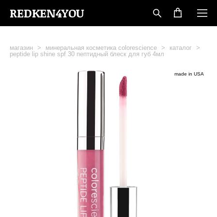
REDKEN4YOU
магазин
>
минеральная косметика colorescience
>
каталог
>
peptide lip shine spf 30 пептидный блеск для губ 4мл
made in USA