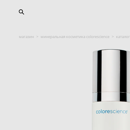
магазин
>
минеральная косметика colorescience
>
каталог