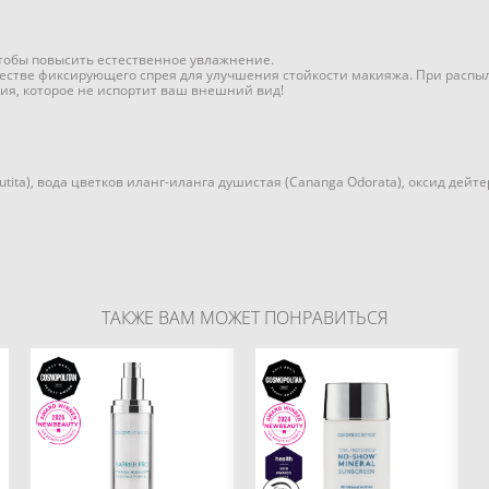
тобы повысить естественное увлажнение.
честве фиксирующего спрея для улучшения стойкости макияжа. При распы
ния, которое не испортит ваш внешний вид!
ita), вода цветков иланг-иланга душистая (Cananga Odorata), оксид дейте
ТАКЖЕ ВАМ МОЖЕТ ПОНРАВИТЬСЯ
Total Protection No-Show
Barrier Pro Essential
Mineral Sunscreen
Moisturizer
Минеральный
Увлажняющий крем
солнцезащитный крем
50мл
SPF 50
8 800 pуб.