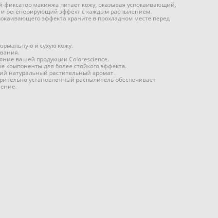
фиксатор макияжа питает кожу, оказывая успокаивающий,
 и регенерирующий эффект с каждым распылением.
покаивающего эффекта храните в прохладном месте перед
нормальную и сухую кожу.
вания.
ияние вашей продукции Colorescience.
е компоненты для более стойкого эффекта.
ий натуральный растительный аромат.
рительно установленный распылитель обеспечивает
ение.