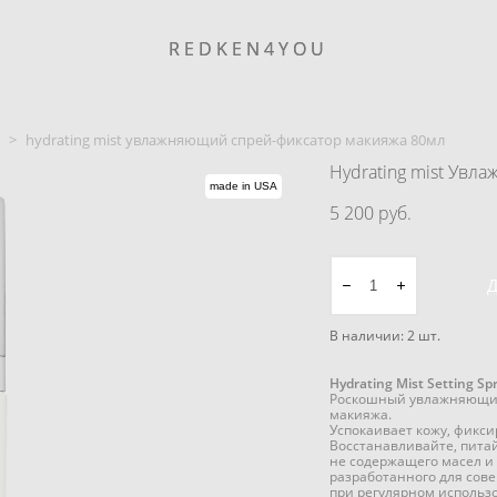
REDKEN4YOU
REDKEN4YOU
>
hydrating mist увлажняющий спрей-фиксатор макияжа 80мл
Hydrating mist Увл
made in USA
5 200 pуб.
В наличии:
2
шт.
Hydrating Mist Setting Sp
Роскошный увлажняющий 
макияжа.
Успокаивает кожу, фикси
Восстанавливайте, питай
не содержащего масел и 
разработанного для сов
при регулярном использ