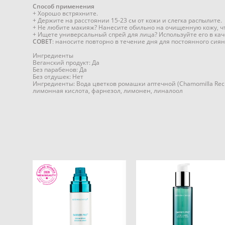
Способ применения
+ Хорошо встряхните.
+ Держите на расстоянии 15-23 см от кожи и слегка распылите.
+ Не любите макияж? Нанесите обильно на очищенную кожу, ч
+ Ищете универсальный спрей для лица? Используйте его в ка
СОВЕТ
: наносите повторно в течение дня для постоянного сия
Ингредиенты
Веганский продукт: Да
Без парабенов: Да
Без отдушек: Нет
Ингредиенты: Вода цветков ромашки аптечной (Chamomilla Recut
лимонная кислота, фарнезол, лимонен, линалоол
Barrier Pro™ 1-Step
Barrier Pro Serum Spray
Cleanser Очищающее
Сыворотка-спрей 75мл
многофункциональное
средство
8 000 pуб.
от 2 800 pуб.