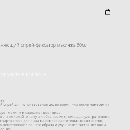
ажняющий спрей-фиксатор макияжа 80мл
ДОБАВИТЬ В КОРЗИНУ
ray
спрей для использования до, во время или после нанесения
рует макияж и оживляет цвет лица.
те и оживляйте кожу в любое время с помощью ультратонкого,
спирта спрея для лица на основе растительных экстрактов,
ершенствования вашего образа и улучшения состояния кожи
овании.