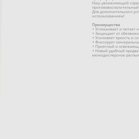
Наш увлажняющий спрей-
противовоспалительный
Для дополнительного ус
использованием!
Преимущества
+ Успокаивает и питает 
+ Защищает от обезвожи
+ Усиливает яркость и с
+ Фиксирует минеральны
+ Приятный и освежающ
+ Новый удобный предва
мелкодисперсное распыл