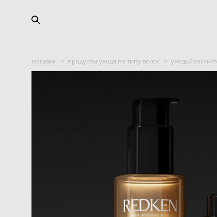
магазин
>
продукты ухода по типу волос
>
уходы/маски/