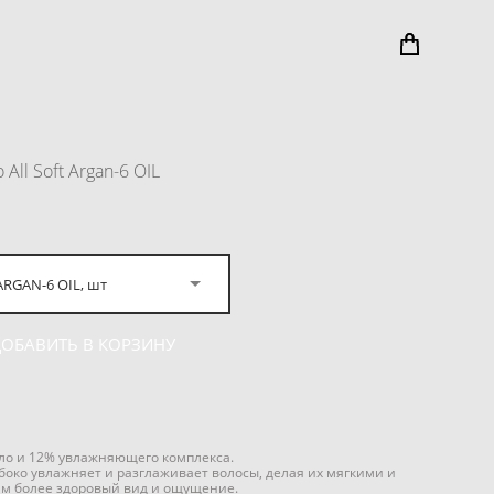
ll Soft Argan-6 OIL
ARGAN-6 OIL, шт
ДОБАВИТЬ В КОРЗИНУ
ло и 12% увлажняющего комплекса.
лубоко увлажняет и разглаживает волосы, делая их мягкими и
м более здоровый вид и ощущение.