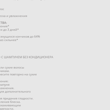
лос
леска и увлажнения
ТВА:
нения*
и до 3 дней*
секущихся кончиков до 64%
раз сильнее*
 С ШАМПУНЕМ БЕЗ КОНДИЦИОНЕРА
ли сухие волосы
чикам.
есите повторно на сухие
нения:
ампуня
лажнения.
для дополнительного
ля придания гладкости.
иления блеска.
м ухаживающим
мягкости.