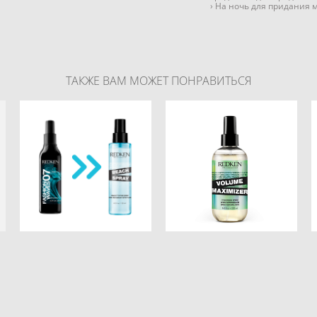
› На ночь для придания м
ТАКЖЕ ВАМ МОЖЕТ ПОНРАВИТЬСЯ
Спрей REDKEN Beach
Легкий спрей для
spray (Fashon Waves 07)
обьема волос VOLUME
125МЛ
MAXIMIZER 250МЛ
3 700 pуб.
3 800 pуб.