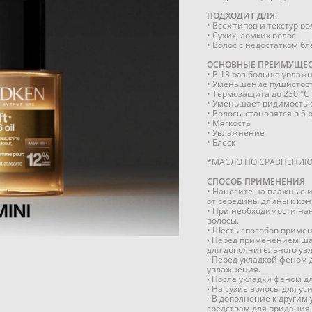
ПОДХОДИТ ДЛЯ:
• Всех типов и текстур во
• Сухих, ломких волос
• Волос с недостатком б
ОСНОВНЫЕ ПРЕИМУЩЕС
• В 13 раз больше увлаж
• Уменьшение пушистост
• Термозащита до 230 °C
• Уменьшает видимость 
• Волосы становятся в 5 
• Мягкость
• Увлажнение
• Блеск
*МАСЛО ПО СРАВНЕНИЮ
СПОСОБ ПРИМЕНЕНИЯ
• Нанесите на влажные и
от середины длины к кон
• При необходимости нан
волосы.
• Шесть способов приме
› Перед применением ш
для дополнительного ув
› Перед укладкой феном 
увлажнения.
› После укладки феном д
› На сухие волосы для ус
› В дополнение к други
средствам для придания 