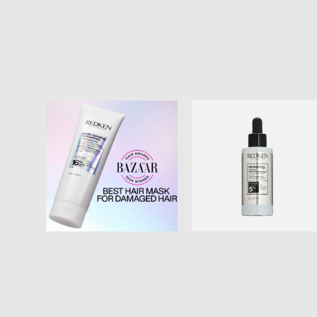
КЕРАФИЛЛ (CERAFILL
RETALIATE)
СТЕМОКСИДИН 5%
Глубоко
90МЛ Ежедневный
восстанавливающая
несмываемый уход для
Маска Acidic Bonding
кожи головы для сильно
Concentrate 250МЛ
истонченных волос.
1700 новых волос за 3
4 800 pуб.
месяца!
6 700 pуб.