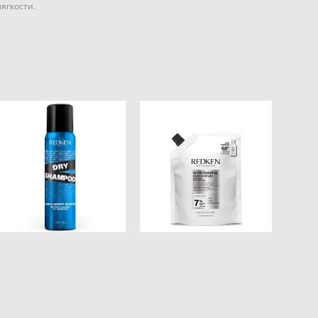
ягкости.
NEW! Шампунь REDKEN
DEEP CLEAN DRY
Acidic Bonding
SHAMPOO Сухой
Concentrate 500МЛ
Шампунь 88г/300г
сменный блок
от 2 400 pуб.
5 800 pуб.