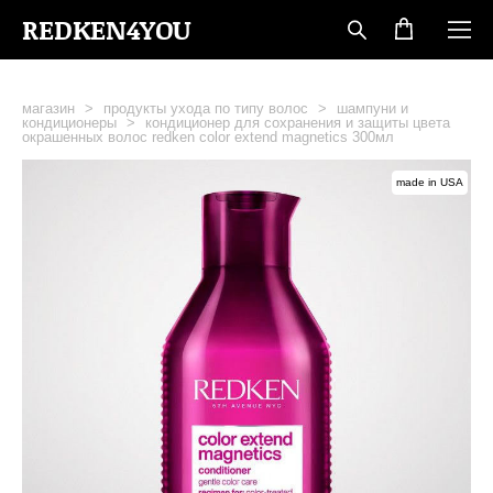
REDKEN4YOU
магазин
>
продукты ухода по типу волос
>
шампуни и
кондиционеры
>
кондиционер для сохранения и защиты цвета
окрашенных волос redken color extend magnetics 300мл
made in USA