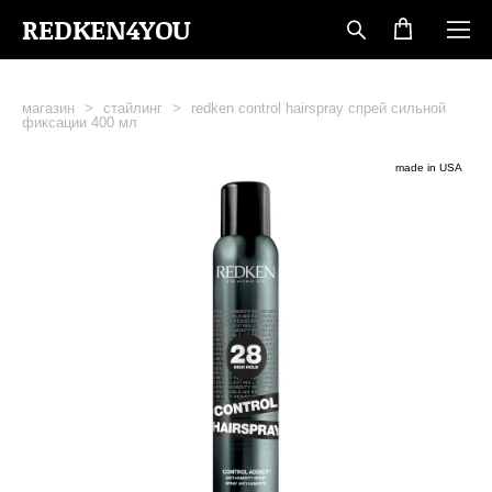
REDKEN4YOU
магазин
>
стайлинг
>
redken control hairspray спрей сильной
фиксации 400 мл
made in USA